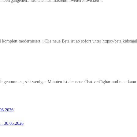
den...vergangenen...Monaten...umfassend...weiterentwickelt...
mplett modernisiert ✨Die neue Beta ist ab sofort unter https://beta.kidsmail
uch genommen, seit wenigen Minuten ist der neue Chat verfügbar und man kann
06.2026
..
30.05.2026