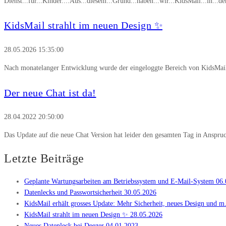
Dienst...für...Kinder....Aus...diesem...Grund...haben...wir...KidsMail...in...
KidsMail strahlt im neuen Design ✨
28.05.2026 15:35:00
Nach monatelanger Entwicklung wurde der eingeloggte Bereich von KidsMail ko
Der neue Chat ist da!
28.04.2022 20:50:00
Das Update auf die neue Chat Version hat leider den gesamten Tag in Anspr
Letzte Beiträge
Geplante Wartungsarbeiten am Betriebssystem und E-Mail-System
06.
Datenlecks und Passwortsicherheit
30.05.2026
KidsMail erhält grosses Update: Mehr Sicherheit, neues Design und m.
KidsMail strahlt im neuen Design ✨
28.05.2026
Neues Datenleck bei Deezer
04.01.2023