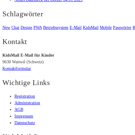
Schlagwörter
New
Chat
Design
PWA
Betriebssystem
E-Mail
KidsMail
Mobile
Passwörter
R
Kontakt
KidsMail E-Mail für Kinder
9630 Wattwil (Schweiz)
Kontaktformular
Wichtige Links
Registration
Administration
AGB
Impressum
Datenschutz